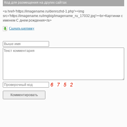
Код для размещения на других сайтах
<a href='https://imagename.ru/denrozhd-1.php'><img
src='https://imagename.ru/imgbig/imagename_ru_17032.jpg'><br>Картинки с
именем С днем рождения</a>
Скачать картинку