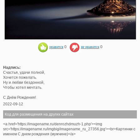
нравится
0
не нравится
0
Надпись:
Счастья, удачи полной,
Хочется пожелать.
Ну и любви бездонной,
Чтобы хотел мечтать.
С Днём Рождения!
2022-09-12
Код для размещения на других сайтах
<a href='https://imagename.ru/denrozhdmuzh-1.php'><img
src='https://imagename.ru/imgbig/imagename_ru_27356.jpg'><br>Картинки с
именем С днем рождения (мужчине)</a>