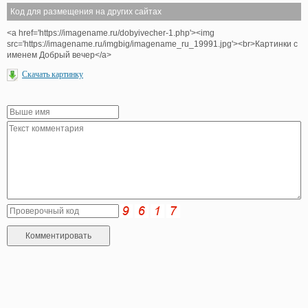
Код для размещения на других сайтах
<a href='https://imagename.ru/dobyivecher-1.php'><img
src='https://imagename.ru/imgbig/imagename_ru_19991.jpg'><br>Картинки с
именем Добрый вечер</a>
Скачать картинку