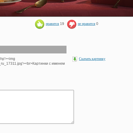
нравится
19
не нравится
0
php'><img
Скачать картинку
e_ru_17311.jpg'><br>Картинки с именем