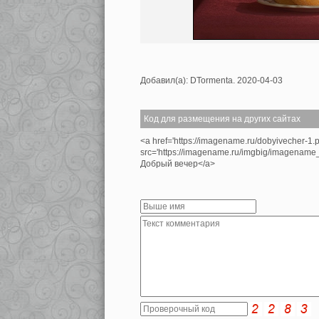
Добавил(а): DTormenta. 2020-04-03
Код для размещения на других сайтах
<a href='https://imagename.ru/dobyivecher-1.
src='https://imagename.ru/imgbig/imagenam
Добрый вечер</a>