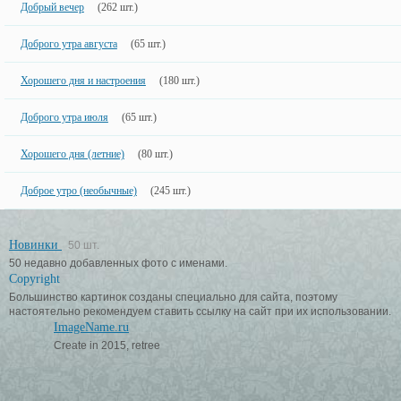
Добрый вечер
(262 шт.)
Доброго утра августа
(65 шт.)
Хорошего дня и настроения
(180 шт.)
Доброго утра июля
(65 шт.)
Хорошего дня (летние)
(80 шт.)
Доброе утро (необычные)
(245 шт.)
Новинки
50 шт.
50 недавно добавленных фото с именами.
Copyright
Большинство картинок созданы специально для сайта, поэтому
настоятельно рекомендуем ставить ссылку на сайт при их использовании.
ImageName.ru
Create in 2015, retree