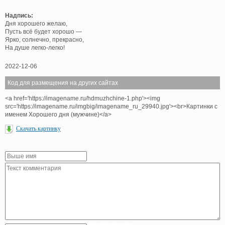
Надпись:
Дня хорошего желаю,
Пусть всё будет хорошо —
Ярко, солнечно, прекрасно,
На душе легко-легко!
2022-12-06
Код для размещения на других сайтах
<a href='https://imagename.ru/hdmuzhchine-1.php'><img
src='https://imagename.ru/imgbig/imagename_ru_29940.jpg'><br>Картинки с
именем Хорошего дня (мужчине)</a>
Скачать картинку