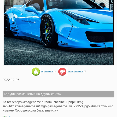
нравится
0
не нравится
0
2022-12-06
Код для размещения на других сайтах
<a href='https://imagename.ru/hdmuzhchine-1.php'><img
src='https://imagename.ru/imgbig/imagename_ru_29953.jpg'><br>Картинки с
именем Хорошего дня (мужчине)</a>