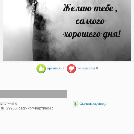
нравится
0
не нравится
0
.php'><img
Скачать картинку
_ru_29956.jpeg'><br>Картинки с