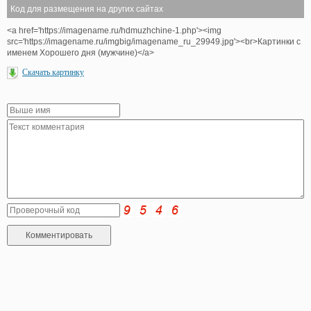
Код для размещения на других сайтах
<a href='https://imagename.ru/hdmuzhchine-1.php'><img
src='https://imagename.ru/imgbig/imagename_ru_29949.jpg'><br>Картинки с
именем Хорошего дня (мужчине)</a>
Скачать картинку