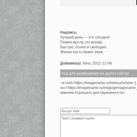
Надпись:
Лучший день — это сегодня!
Помни мысль эту всегда.
Быстро, полно и свободно
Жизни пусть бежит река.
Добавил(а)
: Nina. 2022-12-06
Код для размещения на других сайтах
<a href='https://imagename.ru/hdmuzhchine-1
src='https://imagename.ru/imgbig/imagename
именем Хорошего дня (мужчине)</a>