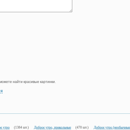
е можете найти красивые картинки.
ия
е утро
(1384 шт.)
Доброе утро, прикольные
(470 шт.)
Доброе утро (необычные