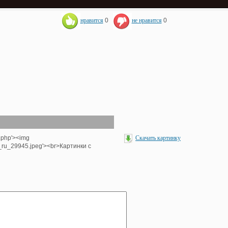
нравится
0
не нравится
0
.php'><img
Скачать картинку
_ru_29945.jpeg'><br>Картинки с