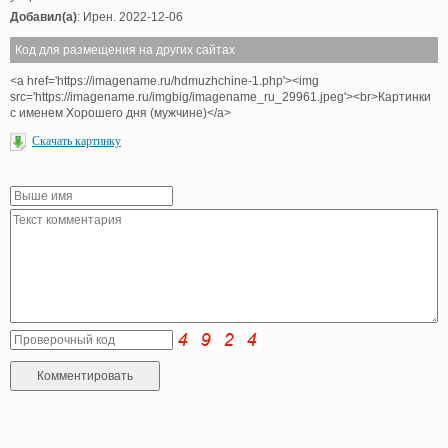
Добавил(а)
: Ирен. 2022-12-06
Код для размещения на других сайтах
<a href='https://imagename.ru/hdmuzhchine-1.php'><img
src='https://imagename.ru/imgbig/imagename_ru_29961.jpeg'><br>Картинки
с именем Хорошего дня (мужчине)</a>
Скачать картинку