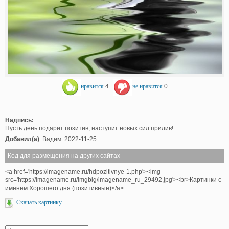
нравится
4
не нравится
0
Надпись:
Пусть день подарит позитив, наступит новых сил прилив!
Добавил(а)
: Вадим. 2022-11-25
Код для размещения на других сайтах
<a href='https://imagename.ru/hdpozitivnye-1.php'><img
src='https://imagename.ru/imgbig/imagename_ru_29492.jpg'><br>Картинки с
именем Хорошего дня (позитивные)</a>
Скачать картинку