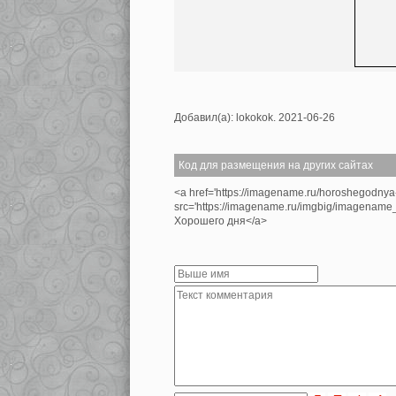
Добавил(а): lokokok. 2021-06-26
Код для размещения на других сайтах
<a href='https://imagename.ru/horoshegodnya
src='https://imagename.ru/imgbig/imagenam
Хорошего дня</a>