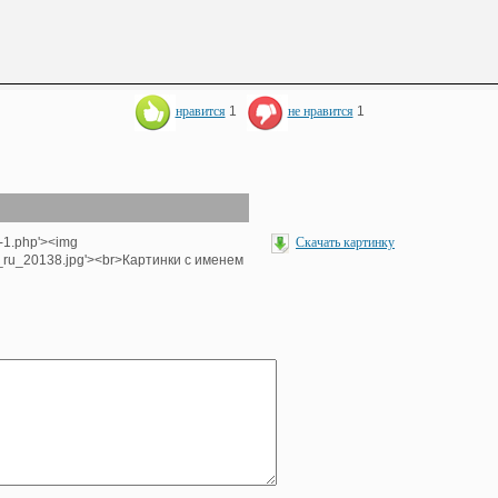
нравится
1
не нравится
1
-1.php'><img
Скачать картинку
e_ru_20138.jpg'><br>Картинки с именем