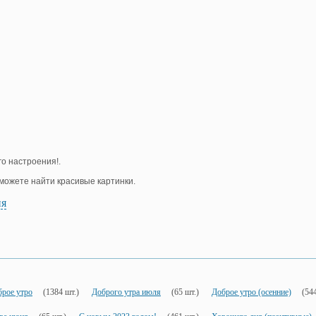
го настроения!.
е можете найти красивые картинки.
ия
брое утро
(1384 шт.)
Доброго утра июля
(65 шт.)
Доброе утро (осенние)
(544