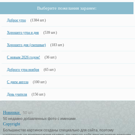
Выберите пожелания заранее:
Доброе утро
(1384 шт.)
Хорошего утра и дня
(539 шт.)
Хорошего дня (смешные)
(183 шт.)
С новым 2026 годом!
(36 шт.)
Доброго утра ноября
(65 шт.)
С днем ангела
(100 шт.)
День учителя
(156 шт.)
Новинки
50 шт.
50 недавно добавленных фото с именами.
Copyright
Большинство картинок созданы специально для сайта, поэтому