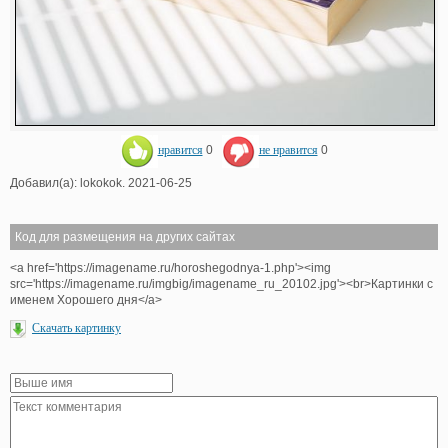
нравится
0
не нравится
0
Добавил(а): lokokok. 2021-06-25
Код для размещения на других сайтах
<a href='https://imagename.ru/horoshegodnya-1.php'><img
src='https://imagename.ru/imgbig/imagename_ru_20102.jpg'><br>Картинки с
именем Хорошего дня</a>
Скачать картинку