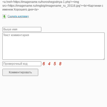
<a href='https://imagename.ru/horoshegodnya-1.php'><img
src='https://imagename.ru/imgbig/imagename_ru_20116.jpg'><br>Картинки с
именем Хорошего дня</a>
Скачать картинку