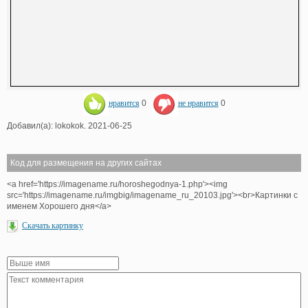
нравится
0
не нравится
0
Добавил(а): lokokok. 2021-06-25
Код для размещения на других сайтах
<a href='https://imagename.ru/horoshegodnya-1.php'><img
src='https://imagename.ru/imgbig/imagename_ru_20103.jpg'><br>Картинки с
именем Хорошего дня</a>
Скачать картинку