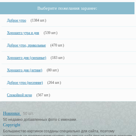
Выберите пожелания заранее:
Доброе утро
(1384 шт.)
Хорошего утра и дня
(539 шт.)
Доброе утро, прикольные
(470 шт.)
Хорошего дня (смешные)
(183 шт.)
Хорошего дня (летние)
(80 шт.)
Доброе утро (весенние)
(264 шт.)
Спокойной ночи
(567 шт.)
Новинки
50 шт.
50 недавно добавленных фото с именами.
Copyright
Большинство картинок созданы специально для сайта, поэтому