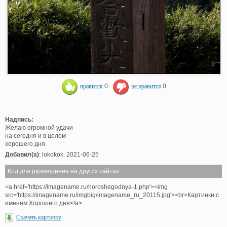
нравится
0
не нравится
0
Надпись:
Желаю огромной удачи
на сегодня и в целом
хорошего дня.
Добавил(а)
: lokokok. 2021-06-25
Код для размещения на других сайтах
<a href='https://imagename.ru/horoshegodnya-1.php'><img
src='https://imagename.ru/imgbig/imagename_ru_20115.jpg'><br>Картинки с
именем Хорошего дня</a>
Скачать картинку