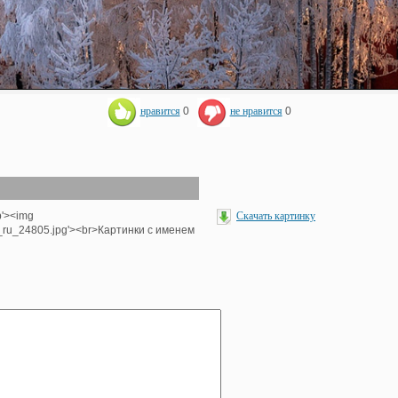
нравится
0
не нравится
0
p'><img
Скачать картинку
e_ru_24805.jpg'><br>Картинки с именем