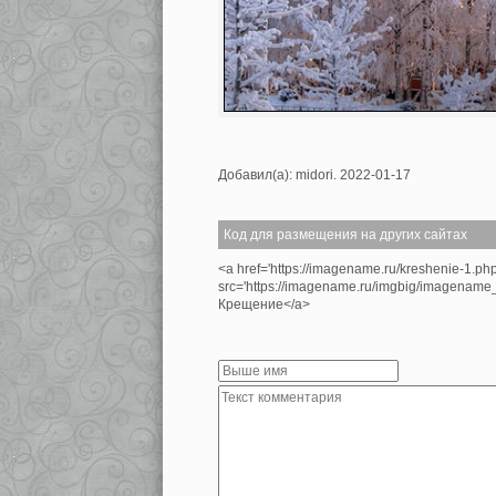
Добавил(а): midori. 2022-01-17
Код для размещения на других сайтах
<a href='https://imagename.ru/kreshenie-1.ph
src='https://imagename.ru/imgbig/imagenam
Крещение</a>