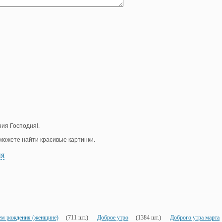
ия Господня!.
е можете найти красивые картинки.
ия
ем рождения (женщине)
(711 шт.)
Доброе утро
(1384 шт.)
Доброго утра марта