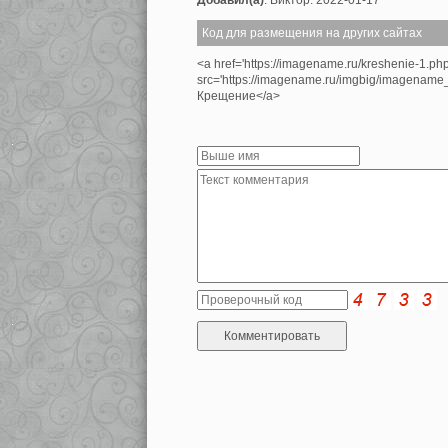
Добавил(а)
: Виктор. 2022-01-17
Код для размещения на других сайтах
<a href='https://imagename.ru/kreshenie-1.ph
src='https://imagename.ru/imgbig/imagenam
Крещение</a>