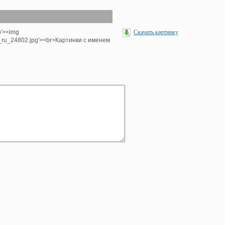
p'><img
Скачать картинку
e_ru_24802.jpg'><br>Картинки с именем