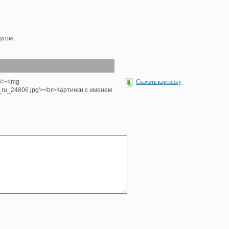
а
угом.
p'><img
Скачать картинку
e_ru_24806.jpg'><br>Картинки с именем