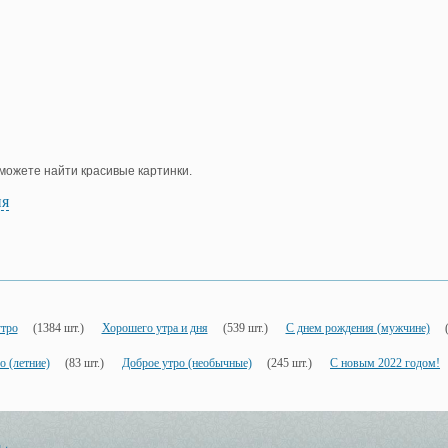
е можете найти красивые картинки.
ия
утро
(1384 шт.)
Хорошего утра и дня
(539 шт.)
С днем рождения (мужчине)
о (летние)
(83 шт.)
Доброе утро (необычные)
(245 шт.)
С новым 2022 годом!