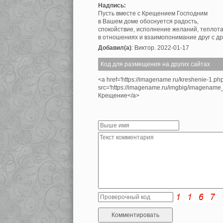
Надпись:
Пусть вместе с Крещением Господним
в Вашем доме обоснуется радость,
спокойствие, исполнение желаний, теплот
в отношениях и взаимопонимание друг с др
Добавил(а)
: Виктор. 2022-01-17
Код для размещения на других сайтах
<a href='https://imagename.ru/kreshenie-1.ph
src='https://imagename.ru/imgbig/imagenam
Крещение</a>