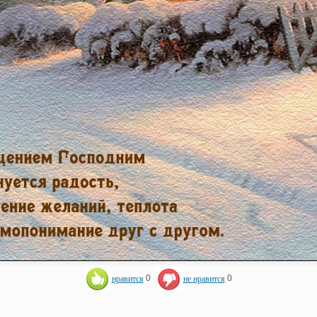
нравится
0
не нравится
0