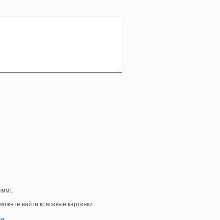
им!.
е можете найти красивые картинки.
ия