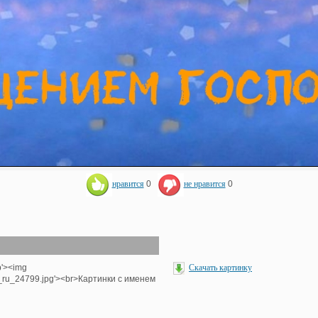
нравится
0
не нравится
0
p'><img
Скачать картинку
e_ru_24799.jpg'><br>Картинки с именем