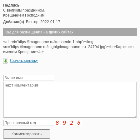
Надпись:
С великим праздником,
Крещением Господним!
Добавил(а)
: Виктор. 2022-01-17
Код для размещения на других сайтах
<a href='https://imagename.ru/kreshenie-1.php'><img
src='https://imagename.ru/imgbig/imagename_ru_24794.jpg'><br>Картинки с
именем Крещение</a>
Скачать картинку