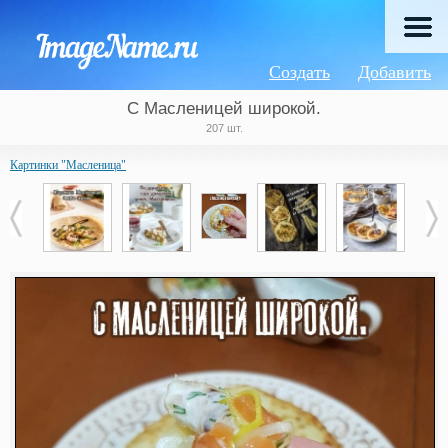
Создать
Добавить
С Масленицей широкой.
207 шт.
Картинки "Масленица"