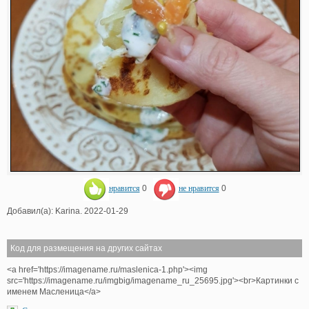
нравится
0
не нравится
0
Добавил(а): Karina. 2022-01-29
Код для размещения на других сайтах
<a href='https://imagename.ru/maslenica-1.php'><img
src='https://imagename.ru/imgbig/imagename_ru_25695.jpg'><br>Картинки с
именем Масленица</a>