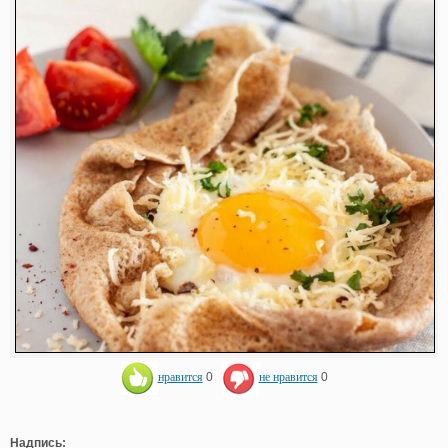
нравится
0
не нравится
0
Надпись: