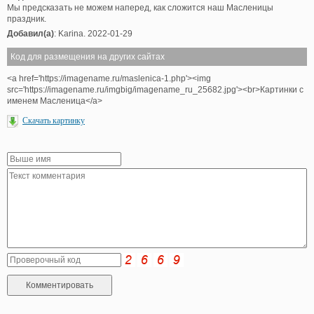
Мы предсказать не можем наперед, как сложится наш Масленицы
праздник.
Добавил(а)
: Karina. 2022-01-29
Код для размещения на других сайтах
<a href='https://imagename.ru/maslenica-1.php'><img
src='https://imagename.ru/imgbig/imagename_ru_25682.jpg'><br>Картинки с
именем Масленица</a>
Скачать картинку