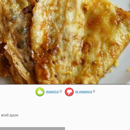
нравится
0
не нравится
0
 всей души.