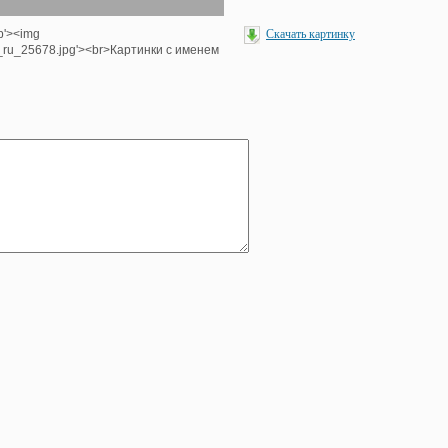
hp'><img
Скачать картинку
e_ru_25678.jpg'><br>Картинки с именем