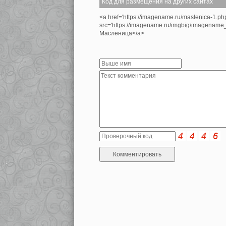
Код для размещения на других сайтах
<a href='https://imagename.ru/maslenica-1.p
src='https://imagename.ru/imgbig/imagenam
Масленица</a>