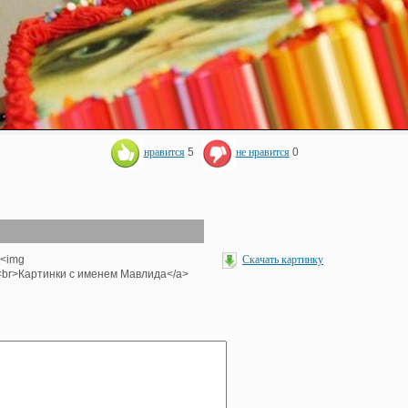
нравится
5
не нравится
0
><img
Скачать картинку
'><br>Картинки с именем Мавлида</a>