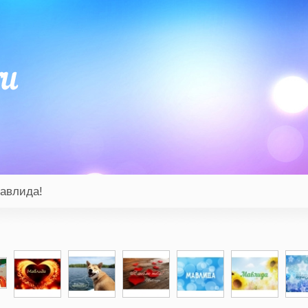
Мавлида!