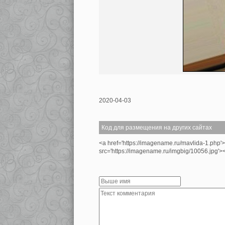
2020-04-03
Код для размещения на других сайтах
<a href='https://imagename.ru/mavlida-1.php'
src='https://imagename.ru/imgbig/10056.jpg