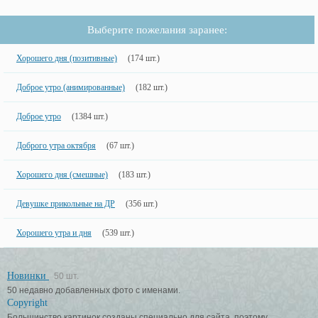
Выберите пожелания заранее:
Хорошего дня (позитивные)
(174 шт.)
Доброе утро (анимированные)
(182 шт.)
Доброе утро
(1384 шт.)
Доброго утра октября
(67 шт.)
Хорошего дня (смешные)
(183 шт.)
Девушке прикольные на ДР
(356 шт.)
Хорошего утра и дня
(539 шт.)
Новинки
50 шт.
50 недавно добавленных фото с именами.
Copyright
Большинство картинок созданы специально для сайта, поэтому