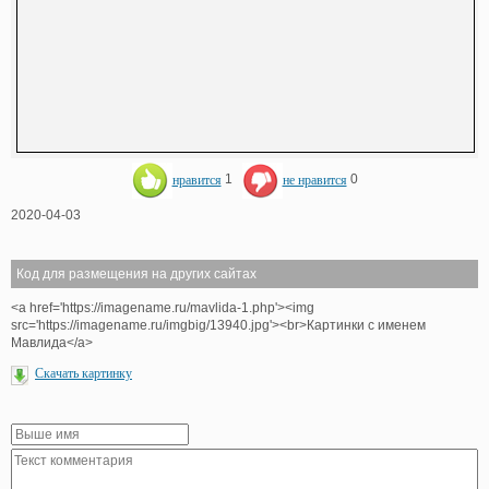
нравится
1
не нравится
0
2020-04-03
Код для размещения на других сайтах
<a href='https://imagename.ru/mavlida-1.php'><img
src='https://imagename.ru/imgbig/13940.jpg'><br>Картинки с именем
Мавлида</a>
Скачать картинку