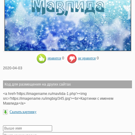
нравится
0
не нравится
0
2020-04-03
Код для размещения на других сайтах
<a href='https://imagename.ru/mavlida-1.php'><img
src='https://imagename.ru/imgbig/345.jpg'><br>Картинки с именем
Мавлида</a>
Скачать картинку