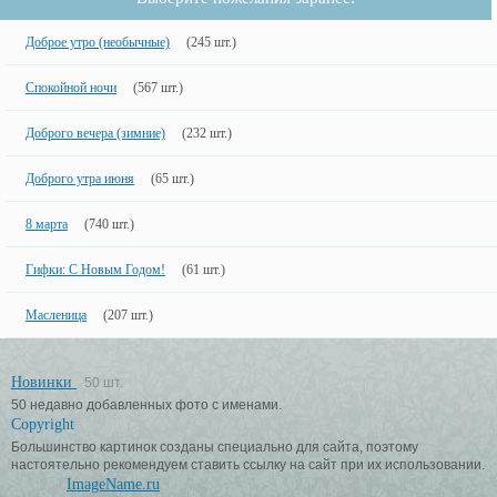
Доброе утро (необычные)
(245 шт.)
Спокойной ночи
(567 шт.)
Доброго вечера (зимние)
(232 шт.)
Доброго утра июня
(65 шт.)
8 марта
(740 шт.)
Гифки: С Новым Годом!
(61 шт.)
Масленица
(207 шт.)
Новинки
50 шт.
50 недавно добавленных фото с именами.
Copyright
Большинство картинок созданы специально для сайта, поэтому
настоятельно рекомендуем ставить ссылку на сайт при их использовании.
ImageName.ru