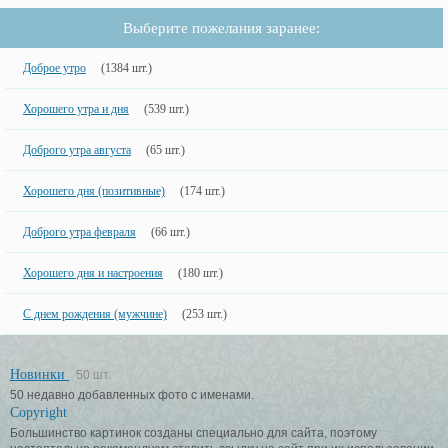
Выберите пожелания заранее:
Доброе утро
(1384 шт.)
Хорошего утра и дня
(539 шт.)
Доброго утра августа
(65 шт.)
Хорошего дня (позитивные)
(174 шт.)
Доброго утра февраля
(66 шт.)
Хорошего дня и настроения
(180 шт.)
С днем рождения (мужчине)
(253 шт.)
Новинки
50 шт.
50 недавно добавленных фото с именами.
Copyright
Большинство картинок созданы специально для сайта, поэтому