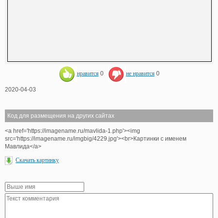
нравится
0
не нравится
0
2020-04-03
Код для размещения на других сайтах
<a href='https://imagename.ru/mavlida-1.php'><img
src='https://imagename.ru/imgbig/4229.jpg'><br>Картинки с именем
Мавлида</a>
Скачать картинку