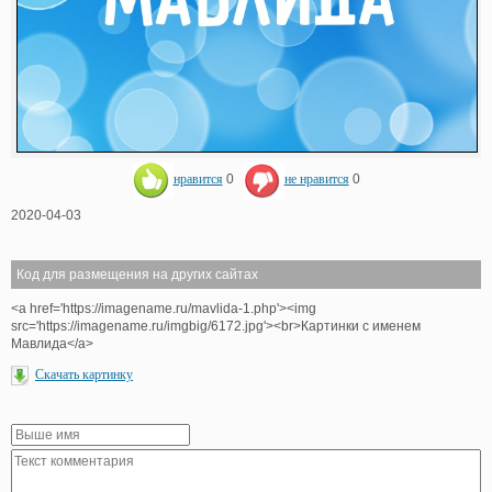
нравится
0
не нравится
0
2020-04-03
Код для размещения на других сайтах
<a href='https://imagename.ru/mavlida-1.php'><img
src='https://imagename.ru/imgbig/6172.jpg'><br>Картинки с именем
Мавлида</a>
Скачать картинку