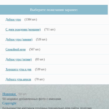
Выберите пожелания заранее:
Доброе утро
(1384 шт.)
С днем рождения (женщине)
(711 шт.)
Доброе утро (зимние)
(526 шт.)
Спокойной ночи
(567 шт.)
Доброе утро (летние)
(83 шт.)
Хорошего утра и дня
(539 шт.)
Доброго утра апреля
(70 шт.)
Новинки
50 шт.
50 недавно добавленных фото с именами.
Copyright
Большинство картинок созданы специально для сайта, поэтому