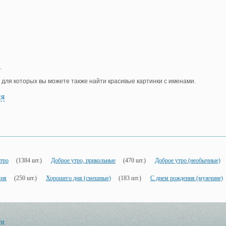
.
, для которых вы можете также найти красивые картинки с именами.
ия
тро
(1384 шт.)
Доброе утро, прикольные
(470 шт.)
Доброе утро (необычные)
дня
(250 шт.)
Хорошего дня (смешные)
(183 шт.)
С днем рождения (мужчине)
ht