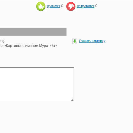
нравится
0
не нравится
0
img
Скачать картинку
'><br>Картинки с именем Мурат</a>