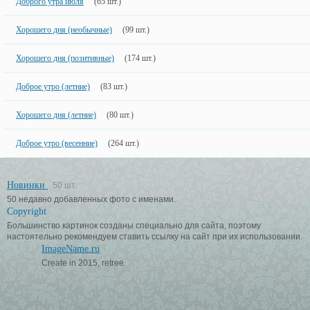
Доброго утра июля
(65 шт.)
Хорошего дня (необычные)
(99 шт.)
Хорошего дня (позитивные)
(174 шт.)
Доброе утро (летние)
(83 шт.)
Хорошего дня (летние)
(80 шт.)
Доброе утро (весенние)
(264 шт.)
Новинки
50 шт.
50 недавно добавленных фото с именами.
Copyright
Большинство картинок созданы специально для сайта, поэтому
настоятельно рекомендуем ставить ссылку на сайт при их использовании.
ImageName.ru
Create in 2015, retree