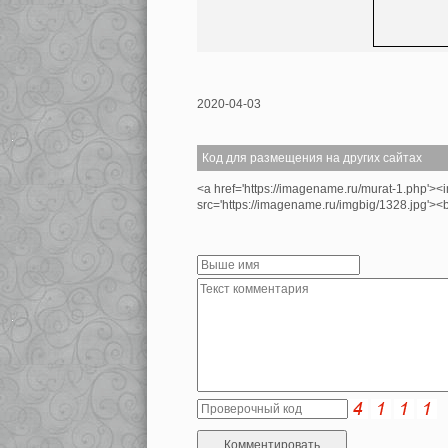
2020-04-03
Код для размещения на других сайтах
<a href='https://imagename.ru/murat-1.php'><
src='https://imagename.ru/imgbig/1328.jpg'