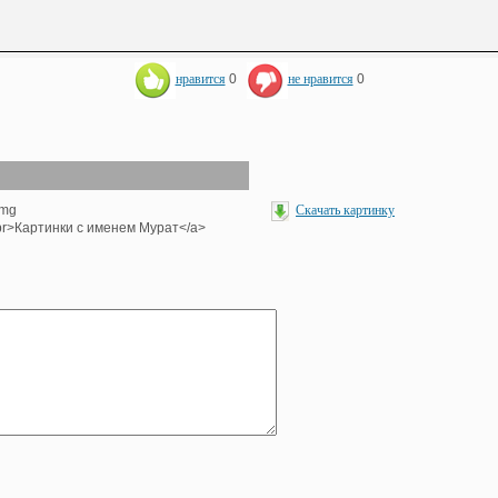
нравится
0
не нравится
0
img
Скачать картинку
><br>Картинки с именем Мурат</a>