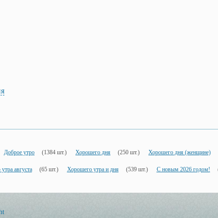
ия
Доброе утро
(1384 шт.)
Хорошего дня
(250 шт.)
Хорошего дня (женщине)
 утра августа
(65 шт.)
Хорошего утра и дня
(539 шт.)
С новым 2026 годом!
ht