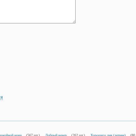
ия
покойной ночи
(567 шт.)
Добрый вечер
(262 шт.)
Хорошего дня (летние)
(80 