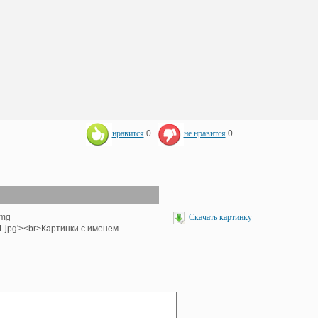
нравится
0
не нравится
0
img
Скачать картинку
1.jpg'><br>Картинки с именем