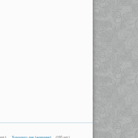
шт.)
Хорошего дня (женщине)
(195 шт.)