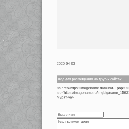
2020-04-03
Код для размещения на других сайтах
<a href='https://imagename.ru/murat-1.php'><
src='https://imagename.ru/imgbig/name_1593
Мурат</a>