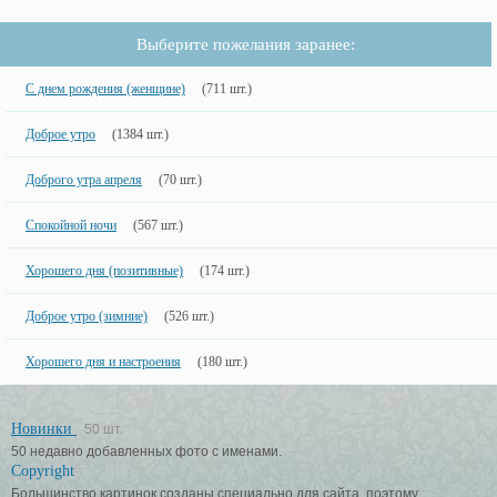
Выберите пожелания заранее:
С днем рождения (женщине)
(711 шт.)
Доброе утро
(1384 шт.)
Доброго утра апреля
(70 шт.)
Спокойной ночи
(567 шт.)
Хорошего дня (позитивные)
(174 шт.)
Доброе утро (зимние)
(526 шт.)
Хорошего дня и настроения
(180 шт.)
Новинки
50 шт.
50 недавно добавленных фото с именами.
Copyright
Большинство картинок созданы специально для сайта, поэтому