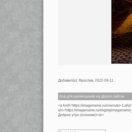
Добавил(а): Ярослав. 2022-08-11
Код для размещения на других сайтах
<a href='https://imagename.ru/osenutro-1.php
src='https://imagename.ru/imgbig/imagenam
Доброе утро (осенние)</a>