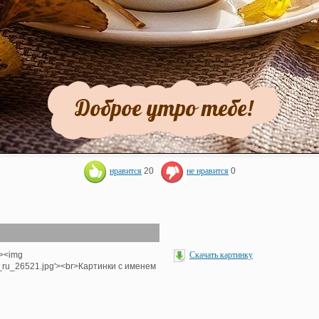
нравится
20
не нравится
0
'><img
Скачать картинку
e_ru_26521.jpg'><br>Картинки с именем