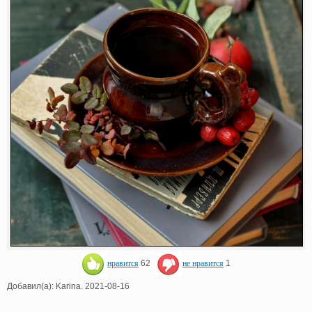
нравится
62
не нравится
1
Добавил(а): Karina. 2021-08-16