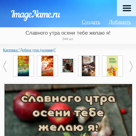
Создать
Добавить
Славного утра осени тебе желаю я!
544 шт.
Картинки "Доброе утро (осенние)"