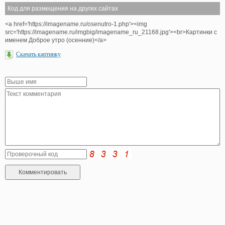
Код для размещения на других сайтах
<a href='https://imagename.ru/osenutro-1.php'><img
src='https://imagename.ru/imgbig/imagename_ru_21168.jpg'><br>Картинки с
именем Доброе утро (осенние)</a>
Скачать картинку