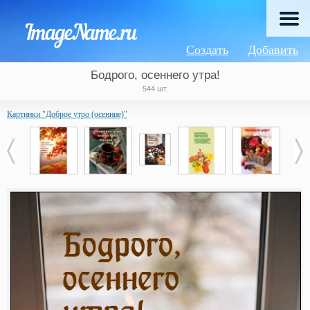
Создать
Добавить
Бодрого, осеннего утра!
544 шт.
Картинки "Доброе утро (осенние)"