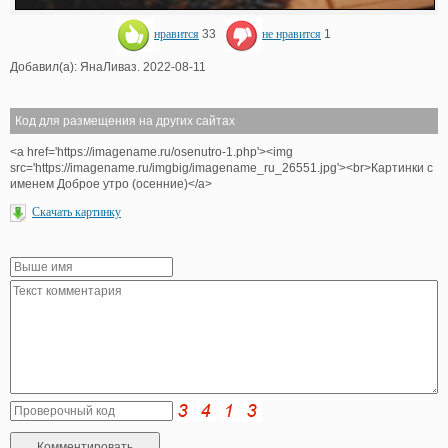
нравится
33
не нравится
1
Добавил(а): ЯнаЛиваз. 2022-08-11
Код для размещения на других сайтах
<a href='https://imagename.ru/osenutro-1.php'><img
src='https://imagename.ru/imgbig/imagename_ru_26551.jpg'><br>Картинки с
именем Доброе утро (осенние)</a>
Скачать картинку