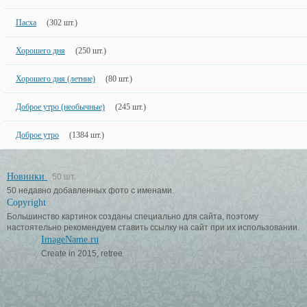
Пасха
(302 шт.)
Хорошего дня
(250 шт.)
Хорошего дня (летние)
(80 шт.)
Доброе утро (необычные)
(245 шт.)
Доброе утро
(1384 шт.)
Новинки
50 шт.
50 недавно добавленных фото с именами.
Copyright
Большинство картинок созданы специально для сайта, поэтому
настоятельно рекомендуем ставить ссылку на сайт при их использовании.
ImageName.ru
Create in 2015, retree