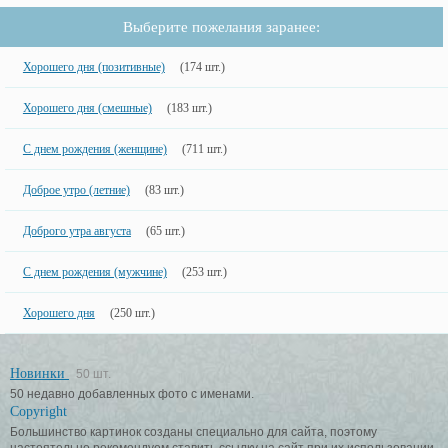
Выберите пожелания заранее:
Хорошего дня (позитивные)
(174 шт.)
Хорошего дня (смешные)
(183 шт.)
С днем рождения (женщине)
(711 шт.)
Доброе утро (летние)
(83 шт.)
Доброго утра августа
(65 шт.)
С днем рождения (мужчине)
(253 шт.)
Хорошего дня
(250 шт.)
Новинки
50 шт.
50 недавно добавленных фото с именами.
Copyright
Большинство картинок созданы специально для сайта, поэтому