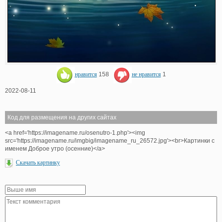
нравится
158
не нравится
1
2022-08-11
Код для размещения на других сайтах
<a href='https://imagename.ru/osenutro-1.php'><img
src='https://imagename.ru/imgbig/imagename_ru_26572.jpg'><br>Картинки с
именем Доброе утро (осенние)</a>
Скачать картинку