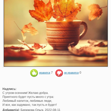
нравится
7
не нравится
0
Надпись:
С утром осенним! Желаю добра.
Приятного будет пусть много с утра:
Любимый напиток, любимые люди,
И все, как задумано, так пусть и будет!
Добавил(а)
: Бирюкова Ольга. 2022-08-11