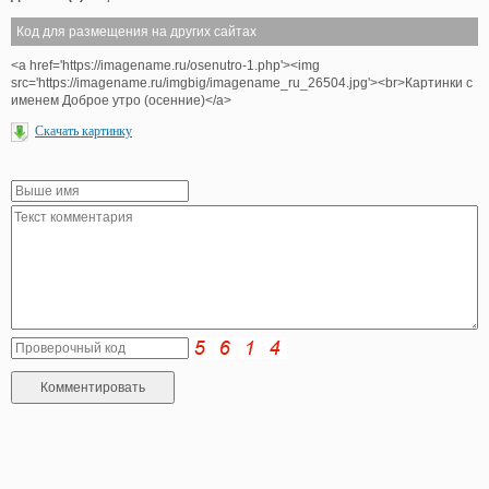
Код для размещения на других сайтах
<a href='https://imagename.ru/osenutro-1.php'><img
src='https://imagename.ru/imgbig/imagename_ru_26504.jpg'><br>Картинки с
именем Доброе утро (осенние)</a>
Скачать картинку