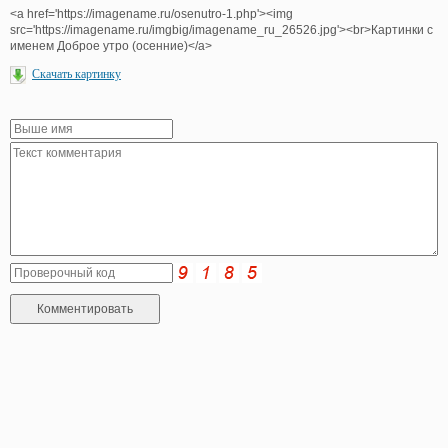
<a href='https://imagename.ru/osenutro-1.php'><img
src='https://imagename.ru/imgbig/imagename_ru_26526.jpg'><br>Картинки с
именем Доброе утро (осенние)</a>
Скачать картинку