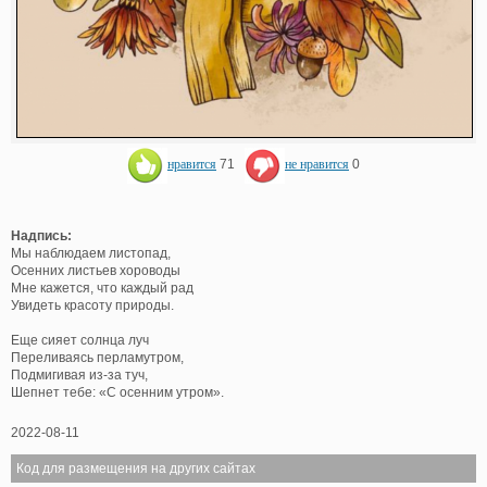
нравится
71
не нравится
0
Надпись:
Мы наблюдаем листопад,
Осенних листьев хороводы
Мне кажется, что каждый рад
Увидеть красоту природы.
Еще сияет солнца луч
Переливаясь перламутром,
Подмигивая из-за туч,
Шепнет тебе: «С осенним утром».
2022-08-11
Код для размещения на других сайтах