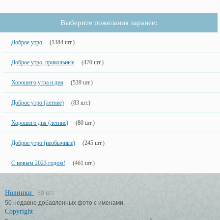
Выберите пожелания заранее:
Доброе утро
(1384 шт.)
Доброе утро, прикольные
(470 шт.)
Хорошего утра и дня
(539 шт.)
Доброе утро (летние)
(83 шт.)
Хорошего дня (летние)
(80 шт.)
Доброе утро (необычные)
(245 шт.)
С новым 2023 годом!
(461 шт.)
Новинки
50 шт.
50 недавно добавленных фото с именами.
Copyright