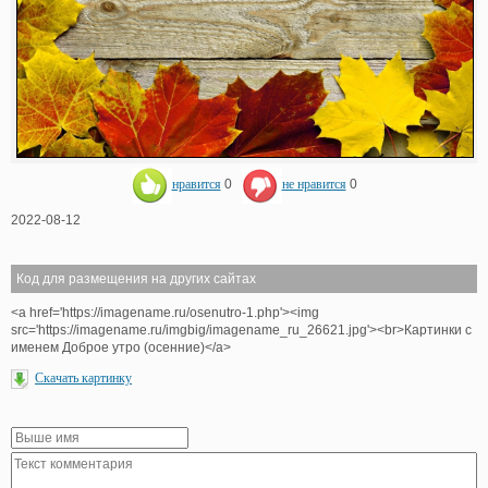
нравится
0
не нравится
0
2022-08-12
Код для размещения на других сайтах
<a href='https://imagename.ru/osenutro-1.php'><img
src='https://imagename.ru/imgbig/imagename_ru_26621.jpg'><br>Картинки с
именем Доброе утро (осенние)</a>
Скачать картинку