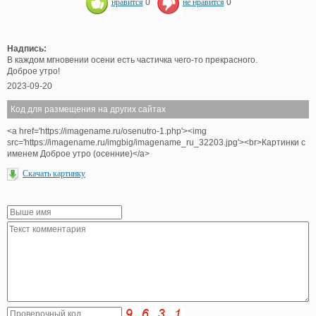
нравится
0
не нравится
0
Надпись:
В каждом мгновении осени есть частичка чего-то прекрасного.
Доброе утро!
2023-09-20
Код для размещения на других сайтах
<a href='https://imagename.ru/osenutro-1.php'><img
src='https://imagename.ru/imgbig/imagename_ru_32203.jpg'><br>Картинки с
именем Доброе утро (осенние)</a>
Скачать картинку