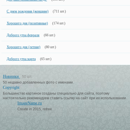
С днем рождения (женщине)
(711 шт.)
Хорошего дня (позитивные)
(174 шт.)
Доброго утра февраля
(66 шт.)
Хорошего дня (летние)
(80 шт.)
Доброго утра марта
(65 шт.)
Новинки
50 шт.
50 недавно добавленных фото с именами.
Copyright
Большинство картинок созданы специально для сайта, поэтому
настоятельно рекомендуем ставить ссылку на сайт при их использовании.
ImageName.ru
Create in 2015, retree