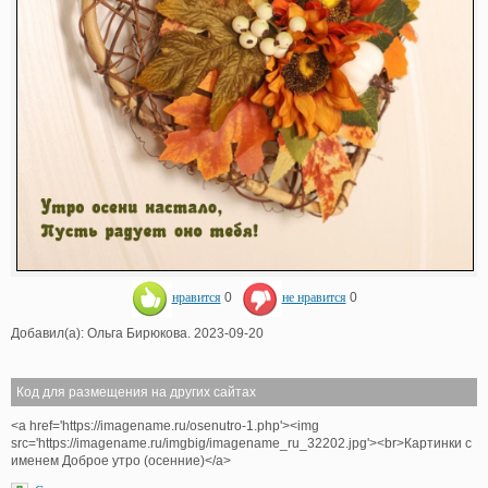
нравится
0
не нравится
0
Добавил(а): Ольга Бирюкова. 2023-09-20
Код для размещения на других сайтах
<a href='https://imagename.ru/osenutro-1.php'><img
src='https://imagename.ru/imgbig/imagename_ru_32202.jpg'><br>Картинки с
именем Доброе утро (осенние)</a>