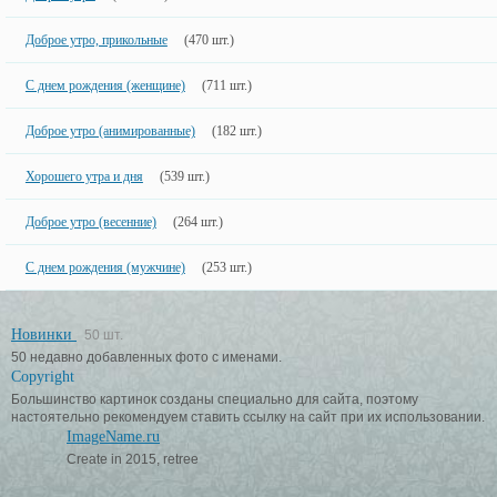
Доброе утро, прикольные
(470 шт.)
С днем рождения (женщине)
(711 шт.)
Доброе утро (анимированные)
(182 шт.)
Хорошего утра и дня
(539 шт.)
Доброе утро (весенние)
(264 шт.)
С днем рождения (мужчине)
(253 шт.)
Новинки
50 шт.
50 недавно добавленных фото с именами.
Copyright
Большинство картинок созданы специально для сайта, поэтому
настоятельно рекомендуем ставить ссылку на сайт при их использовании.
ImageName.ru
Create in 2015, retree