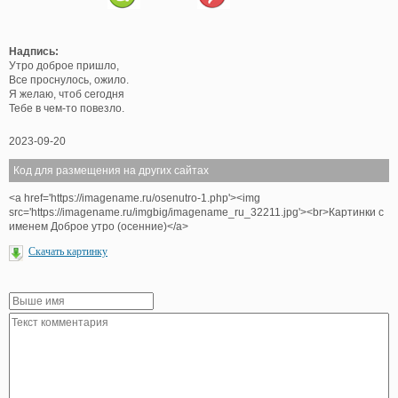
Надпись:
Утро доброе пришло,
Все проснулось, ожило.
Я желаю, чтоб сегодня
Тебе в чем-то повезло.
2023-09-20
Код для размещения на других сайтах
<a href='https://imagename.ru/osenutro-1.php'><img
src='https://imagename.ru/imgbig/imagename_ru_32211.jpg'><br>Картинки с
именем Доброе утро (осенние)</a>
Скачать картинку