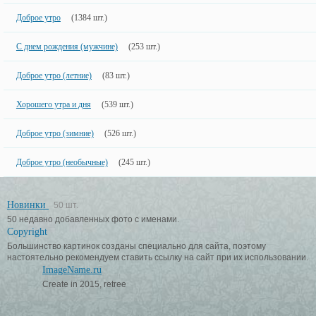
Доброе утро
(1384 шт.)
С днем рождения (мужчине)
(253 шт.)
Доброе утро (летние)
(83 шт.)
Хорошего утра и дня
(539 шт.)
Доброе утро (зимние)
(526 шт.)
Доброе утро (необычные)
(245 шт.)
Новинки
50 шт.
50 недавно добавленных фото с именами.
Copyright
Большинство картинок созданы специально для сайта, поэтому
настоятельно рекомендуем ставить ссылку на сайт при их использовании.
ImageName.ru
Create in 2015, retree