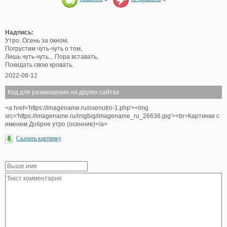
Надпись:
Утро. Осень за окном,
Погрустим чуть-чуть о том,
Лишь чуть-чуть... Пора вставать,
Покидать свою кровать.
2022-08-12
Код для размещения на других сайтах
<a href='https://imagename.ru/osenutro-1.php'><img
src='https://imagename.ru/imgbig/imagename_ru_26636.jpg'><br>Картинки с
именем Доброе утро (осенние)</a>
Скачать картинку