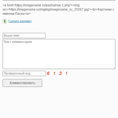
<a href='https://imagename.ru/pashalnye-1.php'><img
src='https://imagename.ru/imgbig/imagename_ru_25267.jpg'><br>Картинки с
именем Пасха</a>
Скачать картинку