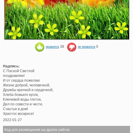
нравится
38
не нравится
0
Надпись:
С Пасхой Светлой
поздравляю!
И от сердца пожелаю
Жизни доброй, человечной,
Дружбы крепкой и сердечной,
Хлеба божьего кусок,
Ключевой воды глоток,
Дел по совести и чести,
Счастья в дом!
Христос воскресе!
2022-01-27
Код для размещения на других сайтах