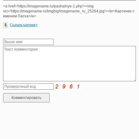
<a href='https://imagename.ru/pashalnye-1.php'><img
src='https://imagename.ru/imgbig/imagename_ru_25264.jpg'><br>Картинки с
именем Пасха</a>
Скачать картинку