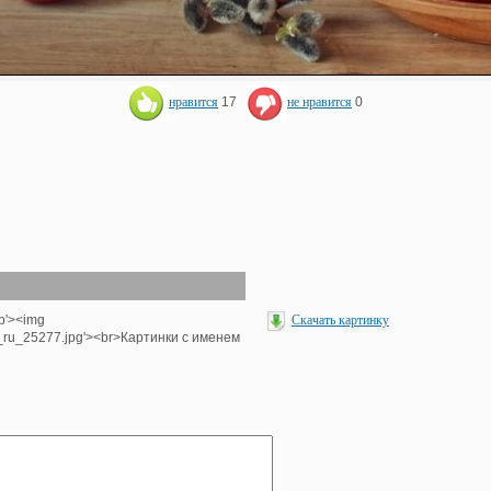
нравится
17
не нравится
0
hp'><img
Скачать картинку
e_ru_25277.jpg'><br>Картинки с именем