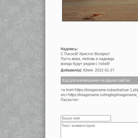
Надпись:
С Пасхой! Христос Воскрес!
Пусть вера, любовь и надежда
всегда будут рядом с тобой!
Добавил(а)
: Юлия. 2022-01-27
Код для размещения на других сайтах
<a href='https://imagename.ru/pashalnye-1.p
src='https://imagename.ru/imgbig/imagenam
Пасха</a>