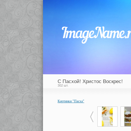
С Пасхой! Христос Воскрес!
302 шт.
Картинки "Пасха"