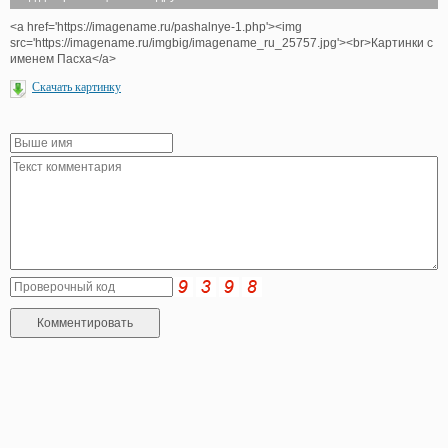
<a href='https://imagename.ru/pashalnye-1.php'><img
src='https://imagename.ru/imgbig/imagename_ru_25757.jpg'><br>Картинки с
именем Пасха</a>
Скачать картинку