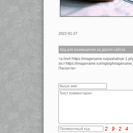
2022-01-27
Код для размещения на других сайтах
<a href='https://imagename.ru/pashalnye-1.p
src='https://imagename.ru/imgbig/imagenam
Пасха</a>