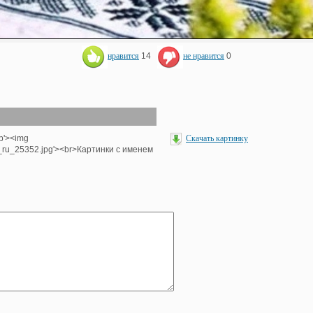
нравится
14
не нравится
0
hp'><img
Скачать картинку
e_ru_25352.jpg'><br>Картинки с именем