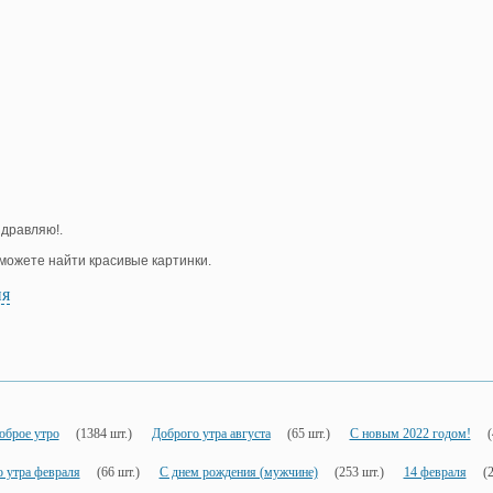
здравляю!.
е можете найти красивые картинки.
ия
оброе утро
(1384 шт.)
Доброго утра августа
(65 шт.)
С новым 2022 годом!
(
 утра февраля
(66 шт.)
С днем рождения (мужчине)
(253 шт.)
14 февраля
(